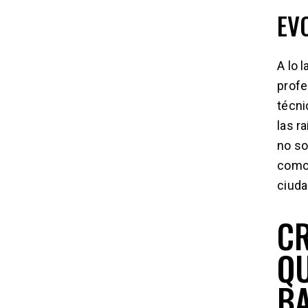
EV
A lo 
profe
técni
las r
no so
como 
ciuda
CR
QU
B