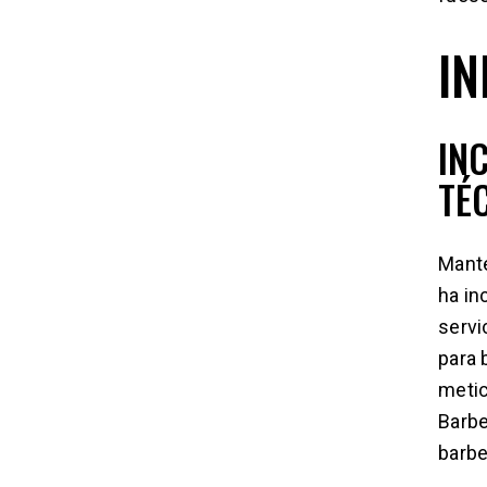
IN
IN
TÉ
Mante
ha in
servi
para 
metic
Barbe
barbe