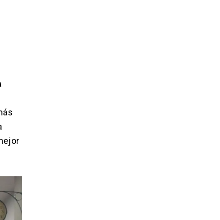
a
 más
a
mejor