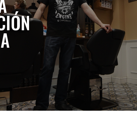
A
CIÓN
ÍA