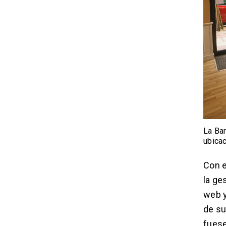
La Bar
ubica
Con e
la ge
web y
de su
fuese