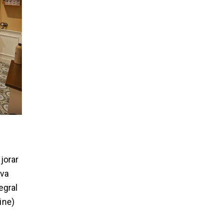
jorar
eva
egral
ine)