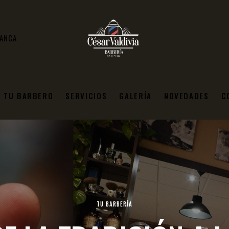
MANCA
TU BARBERO
SERVICIOS
GALERÍA
NOVEDADES
C
TU BARBERÍA