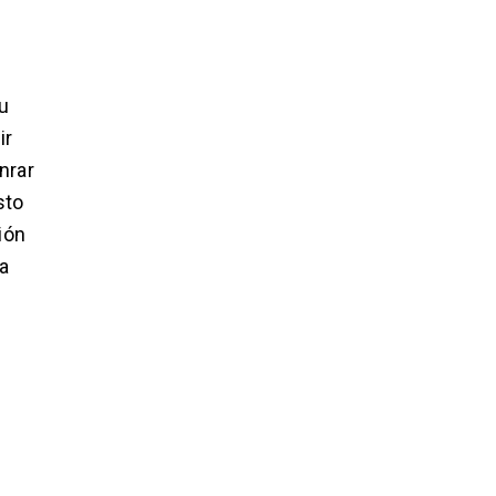
u
ir
nrar
sto
ión
a