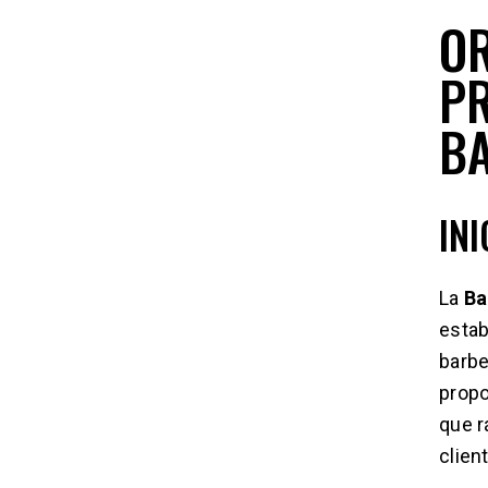
OR
P
B
IN
La
Ba
estab
barbe
propo
que r
clien