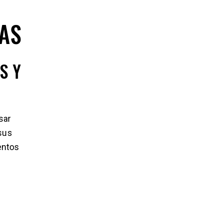
IAS
S Y
sar
 sus
entos